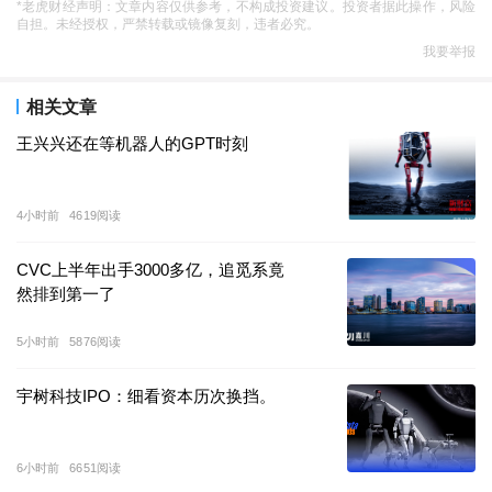
资本
“热捧”银河通用
*老虎财经声明：文章内容仅供参考，不构成投资建议。投资者据此操作，风险
自担。未经授权，严禁转载或镜像复刻，违者必究。
我要举报
具身机器人赛道迎来了一位
“头部玩家”。
相关文章
近日，银河通用宣布正式完成由宁德时代领投的
11
亿元
王兴兴还在等机器人的GPT时刻
人民币新一轮融资。本轮融资汇聚了宁德时代上市公司
战投、溥泉资本、国家开发银行国开科创、北京机器人
产业基金、纪源资本等顶级投资方。
4小时前
4619阅读
CVC上半年出手3000多亿，追觅系竟
对于此次合作，宁德时代表示，将持续深化产业协同，
然排到第一了
为银河通用具身智能大模型在工业领域的技术落地与规
模化应用提供关键支撑。
5小时前
5876阅读
官网内容显示，银河通用成立于
2023
年
5
月，是一家专
宇树科技IPO：细看资本历次换挡。
注于具身多模态大模型通用机器人研发的创新企业。目
前公司已发表
100
余篇国际前沿学术论文，具备世界领先
6小时前
6651阅读
的具身智能研发能力，拥有千万级销量的智能硬件产品