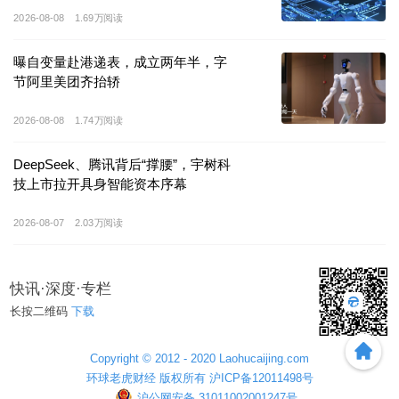
公司
基于高通
SA8155P
平台
智能
座舱
域
控制器出货量位
2026-08-08
1.69万阅读
居全球第一
，
作为一级供应商，截至
2025
年
12
月
31
日，
公司已拿下
136
款
车型的
智能座舱域控制器
量产项目
。
曝自变量赴港递表，成立两年半，字
节阿里美团齐抬轿
虽然市占率提升，但车联天下的经营数据却显露出不小
2026-08-08
1.74万阅读
压力。
DeepSeek、腾讯背后“撑腰”，宇树科
202
2
年至
2025
年，
车联天下
营收分别为
3.69
亿元、
22.97
技上市拉开具身智能资本序幕
亿
元
、
26.
55
亿
元
、
20.65
亿元，
2025
年同比下滑
2026-08-07
2.03万阅读
22.2%
，
受行业竞争激烈，造成了报价承压影响，报告
期内，公司
净亏损
分别
5.14
亿元、
2.01
亿
元、
2.53
亿元
和
5.76
亿
元。
快讯·深度·专栏
长按二维码
下载
近三年
，
车联天下
经营
活动
现金流分别为
-
6.9
亿
元
、
-1
0.1
亿元和
-
8.7
亿元，
报告期期末，
账面现金及等
Copyright © 2012 - 2020 Laohucaijing.com
价物
分别报
7565.4
万元、
1.8
亿元和
3.2
亿元
。
公司在招
环球老虎财经 版权所有 沪ICP备12011498号
股书中表示，现金流情况主要因为公司大量应收票据。
沪公网安备 31011002001247号