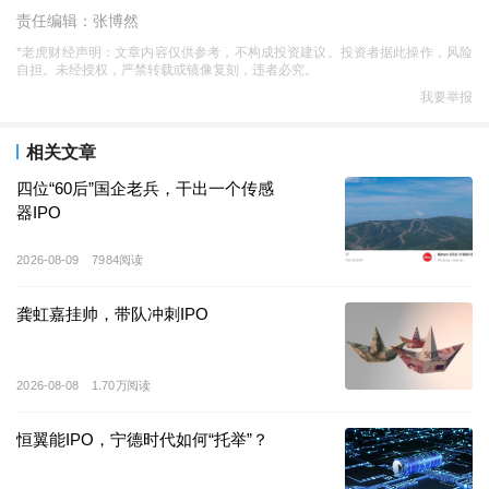
责任编辑：张博然
*老虎财经声明：文章内容仅供参考，不构成投资建议。投资者据此操作，风险
5
月
29
日，车联天下再度向港交所主板递交招股书。车联
自担。未经授权，严禁转载或镜像复刻，违者必究。
天下此前已于
2025
年
11
月首次申报港股，首份招股材料
我要举报
到期失效后，由中金、海通国际担任联席保荐人重启上
市征程。
相关文章
四位“60后”国企老兵，干出一个传感
据了解，
车联天下
产品聚焦智能座舱领域，包括车载计
器IPO
算解决方案等等，
本次
公司
IPO
募资主要用于
区域控制
2026-08-09
7984阅读
器的研发
、国际化布局、产能升级及补充营运资金。
龚虹嘉挂帅，带队冲刺IPO
资料显示，
2025
年中国智能座舱域控制器市场规模达
178
亿元。车联天下以
近
11%
的市占率位列行业第三，
2023
年、
2024
年公司市占率分别为
4.9%
和
8.4%
。排在
2026-08-08
1.70万阅读
特斯拉代工厂和硕、广达，以及绑定小鹏、理想的
德赛
恒翼能IPO，宁德时代如何“托举”？
西威
之后
。