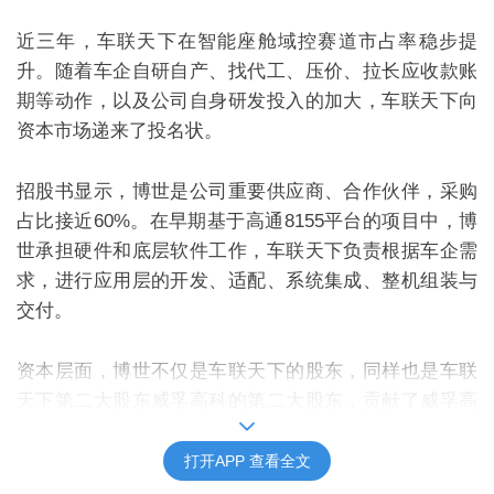
近三年，车联天下在智能座舱域控赛道市占率稳步提
升。随着车企自研自产、找代工、压价、拉长应收款账
期等动作，以及公司自身研发投入的加大，车联天下向
资本市场递来了投名状。
招股书显示，博世是公司重要供应商、合作伙伴，采购
占比接近
60%
。
在早期基于高通
8155
平台的项目中，博
世承担硬
件和
底层软件工作
，
车联天下
负责根据车企需
求，进行应用层的开发、适配、系统集成、整机组装
与
交付
。
资本层面，博世不仅是车联天下的股东，同样也是车联
天下第二大股东威孚高科的第二大股东，贡献了威孚高
科近三成营收，超
30
亿体量的年
销售额。
打开APP 查看全文
IPO
能否解内卷之困？