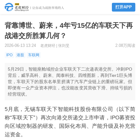
打开APP
背靠博世、蔚来，4年亏15亿的车联天下再
战港交所胜算几何？
2026-06-13 13:24
2.08万阅读
老虎财经 | 张刘旻
IPO
港股
车联网
5月29日，智能座舱域控企业车联天下二次递表港交所。冲刺IPO
背后，威孚高科、蔚来、闻泰科技、四维图新，再到Tier1巨头博
世，车联天下的股东名单里挤满了汽车产业链上的重磅玩家。但
即便有一众产业资本押注，也没能改变其营收下滑、持续亏损的
经营现状。
5
月底，无锡车联天下
智能科技股份有限公司
（
以下简
称
“车联天下”
）
再次向港交所递交上市申请
，
IPO
募资
投
向区域控制器的研发
、国际化布局、产能升级及补充营
运资金。