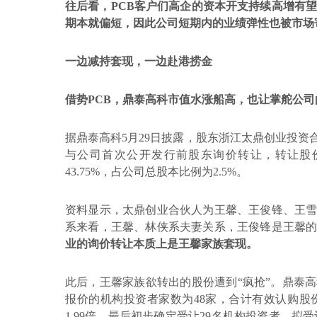
往后看，
PCB
客户们高企的资本开支持续高增有
期本就偏短，因此公司短期内的业绩弹性也被市场
一边减持套现，一边赴港捞金
借势
PCB
，
鼎泰高科
市值水涨船高，也让掌舵公司
据鼎泰高科
5
月
29
日披露，股东浙江太鼎创业投资合
与公司首次公开发行前股东询价转让，转让股
43.75%
，占公司总股本比例为
2.5%
。
资料显示，太鼎创业合伙人为王馨、王俊锋、王
系来看，王馨、林侠系夫妻关系，王俊锋是王馨
业的询价转让本质上是王馨家族套现。
此后，王馨家族欲转出的股份遭到
“疯抢”。鼎泰
报价的机构投资者家数为
48
家，合计有效认购股
1.99
倍，最后初步确定受让
29
名机构投资者，拟受