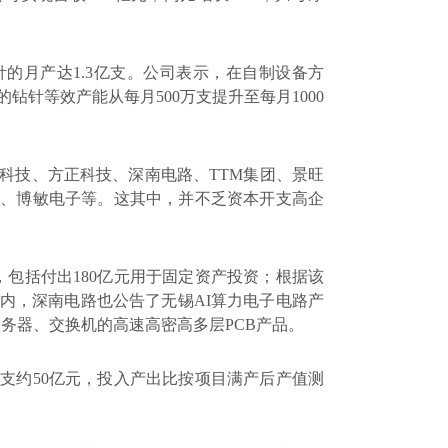
针的月产达
1.3
亿支。公司表示，在自制设备方
的钻针等效产能从每月
500
万支提升至每月
1000
科技、方正科技、深南电路、
TTM
集团、景旺
子、博敏电子等。这其中，并不乏资本开支高企
，包括付出
180
亿元用于固定资产投资；根据该
内，深南电路也公告了无锡
AI
算力电子电路产
服务器、交换机的高速高密高多层
PCB
产品。
开支约
50
亿元，投入产出比按项目满产后产值测