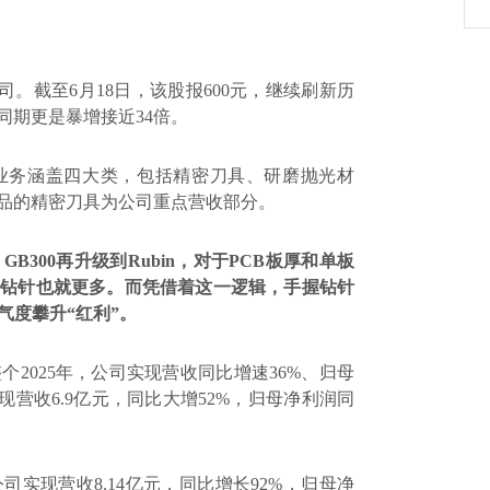
司。截至
6
月
18
日，该股报
600
元，继续刷新历
同期更是暴增接近
34
倍。
业务涵盖四大类，包括精密刀具、研磨抛光材
品的精密刀具为公司重点营收部分。
、
GB300
再升级到
Rubin
，对于
PCB
板厚和单板
的钻针也就更多。而凭借着这一逻辑，手握钻针
气度攀升“红利”。
整个
2025
年，公司实现营收同比增速
36%
、归母
现营收
6.9
亿元，同比大增
52%
，归母净利润同
公司实现营收
8.14
亿元，同比增长
92%
，归母净