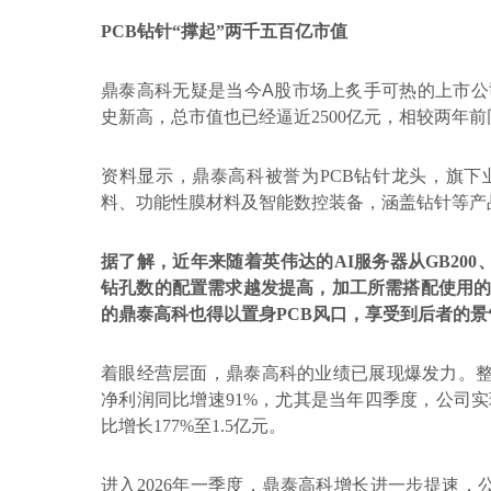
PCB
钻针“撑起”两千五百亿市值
鼎泰高科
无疑是当今
A
股市场上炙手可热的
上市公
史新高，总市值也已经逼近
2500
亿元，相较两年前
资料显示，鼎泰高科被誉为
PCB
钻针龙头，旗下
料、功能性膜材料及智能数控装备，涵盖钻针等产
据了解，近年来随着英伟达的
AI
服务器从
GB200
钻孔数的配置需求越发提高，加工所需搭配使用
的鼎泰高科也得以置身
PCB
风口，享受到后者的景
着眼经营层面，鼎泰高科的业绩已展现爆发力。
净利润同比增速
91%
，尤其是当年四季度，公司实
比增长
177%
至
1.5
亿元。
进入
2026
年一季度，鼎泰高科增长进一步提速，