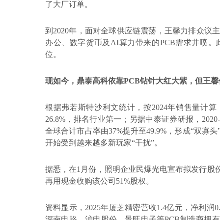
了大厂订单。
到
2020
年，面对全球供应链震荡，王馨力排众议
办公、数字货币及
AI
算力带来的
PCB
需求井喷。
位。
现如今，鼎泰高科依靠
PCB
钻针大红大紫，但王馨
根据弗若斯特沙利文统计，按
2024
年销售量计算
26.8%
，排名行业第一；另据中泰证券研报，
2020
全球合计市占率由
37%
提升至
49.9%
，形成“双寡头
开始受到越来越多新玩家“干扰”。
据悉，在
1
月份，照明企业民爆光电宣布拟发行股
再用现金收购该公司
51%
股权。
资料显示，
2025
年厦芝精密营收
1.4
亿元，净利润
0
深南电路、沪电股份、景旺电子等
PCB
制造商拥有