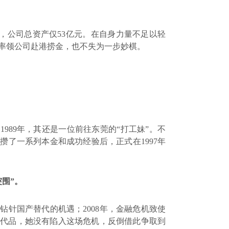
，公司总资产仅
53
亿元。在自身力量不足以轻
率领公司赴港捞金，也不失为一步妙棋。
在
1989
年，其还是一位前往东莞的“打工妹”。不
积攒了一系列本金和成功经验后，正式在
1997
年
突围”。
了钻针国产替代的机遇；
2008
年，金融危机致使
替代品，她没有陷入这场危机，反倒借此争取到