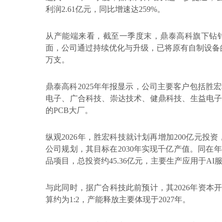
利润
2.61
亿元，同比增速达
259%
。
从产能端来看，截至一季度末，鼎泰高科旗下钻
面，公司通过持续优化与升级，已将原有自制设备
万支。
鼎泰高科
2025
年年报显示，公司主要客户包括胜宏
电子、广合科技、崇达技术、健鼎科技、生益电
的
PCB
大厂。
纵观
2026
年，胜宏科技就计划再增加
200
亿元投资
公司规划，其目标在
2030
年实现千亿产值。同在年
品项目，总投资约
45.36
亿元，主要生产应用于
AI
与此同时，据广合科技此前预计，其
2026
年资本
算约为
1:2
，产能释放主要体现于
2027
年。