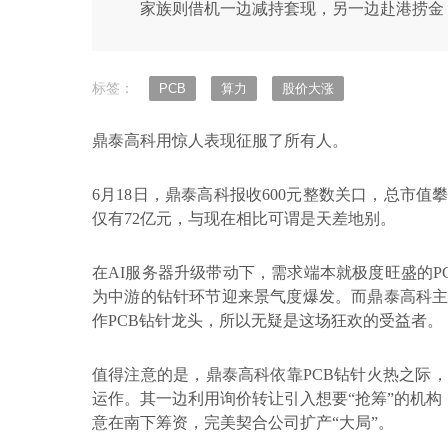
家族则借机一边减持套现，另一边赴港捞金
标签：
PCB
算力
股价大涨
鼎泰高科用惊人表现征服了所有人。
6
月
18
日，鼎泰高科报收
600
元整数关口，总市值
仅有
72
亿元，与现在相比可谓是天差地别。
在
AI
服务器升级带动下，需求端本就极度旺盛的
P
为中游的钻针环节迎来景气度爆发。而鼎泰高科
作
PCB
钻针龙头，所以无疑是这场狂欢的受益者。
值得注意的是，鼎泰高科依靠
PCB
钻针火热之际，
运作。其一边利用询价转让引入想要“抢筹”的机构
意在南下筹资，完美契合公司扩产“大局”。