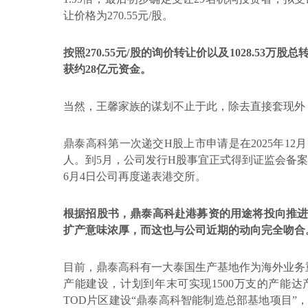
让价格为
270.55
元
/
股。
按照
270.55
元
/
股的询价转让价以及
1028.53
万股总
获约
28
亿元资金。
当然，王馨家族的谋划不止于此，除去直接套现外
鼎泰高科第一次递交
H
股上市申请是在
2025
年
12
月
人。到
5
月，公司发行
H
股事宜正式得到证监会备案
6
月
4
日公司再度递表港交所。
根据招股书，鼎泰高科赴港募资的用途将投向推
扩产意味浓厚，而这也与公司近期的动向完全吻合
目前，鼎泰高科有一大泰国生产基地作为海外业务
产能建设，计划到年末可实现
1500
万支的产能达
TOD
片区建设“鼎泰高科智能制造总部基地项目”