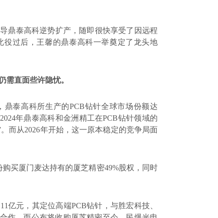
主导鼎泰高科逆势扩产，随即很快享受了因远程
此役过后，
王馨
的鼎泰高科一举奠定了龙头地
仍需直面些许隐忧。
，鼎泰高科所生产的
PCB
钻针全球市场份额达
-2024
年鼎泰高科和金洲精工在
PCB
钻针领域的
”。而从
2026
年开始，这一原本稳定的竞争局面
份购买厦门麦达持有的厦芝精密
49%
股权，同时
.11
亿元，其定位高端
PCB
钻针，与胜宏科技、
合作。而公布将收购厦芝精密至今，民爆光电