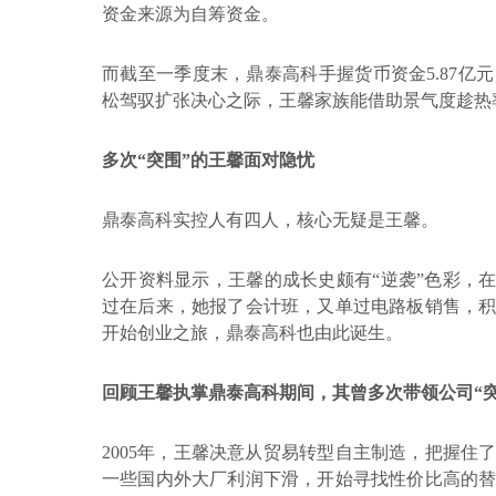
资金来源为自筹资金。
而截至一季度末，鼎泰高科手握货币资金
5.87
亿元
松驾驭扩张决心之际，王馨家族能借助景气度趁热
多次
“突围”的王馨面对隐忧
鼎泰高科
实控人有四人，核心无疑是王馨。
公开资料显示，王馨的成长史颇有
“逆袭”色彩，
过在后来，她报了会计班，又单过电路板销售，
开始创业之旅，鼎泰高科也由此诞生。
回顾王馨执掌鼎泰高科期间，其曾多次带领公司
“
2005
年，王馨决意从贸易转型自主制造，把握住
一些国内外大厂利润下滑，开始寻找性价比高的