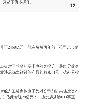
，秀起了资本操作。
攀升至
2468
亿元。就在短短两年前，公司总市值
CB
板对于耗材的要求也随之提升，最终导致身
主营涉及涵盖钻针等产品的精密刀具，被外界称
掌舵人王馨家族也乘势对公司加以高强度资本
，并借此套现
28
亿元；一边发起赴港
IPO
事宜，