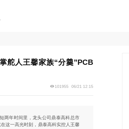
掌舵人王馨家族“分羹”PCB
101955
06/21 12:15
短短两年时间里，龙头公司鼎泰高科总市
而就在这一高光时刻，鼎泰高科实控人王馨