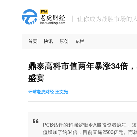
首页
快讯
原创
专栏
鼎泰高科市值两年暴涨34倍，
盛宴
环球老虎财经 王文光
PCB钻针的超强逻辑令A股投资者疯狂，
值增加了约34倍，目前直逼2500亿元。