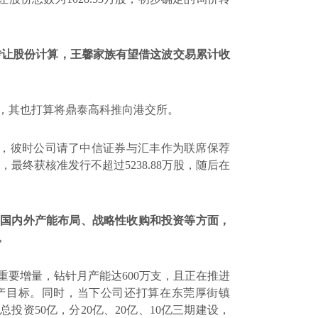
转让股份计算，王馨家族有望借这波交易累计收
，其也打算将鼎泰高科推向港交所。
，彼时公司请了中信证券与汇丰作为联席保荐
，最终获核准发行不超过
5238.88
万股，随后在
进国内外产能布局、战略性收购和投资等方面，
。
重要增量，钻针月产能达
600
万支，且正在推进
产目标。同时，当下公司还打算在东莞厚街镇
，总投资
50
亿，分
20
亿、
20
亿、
10
亿三期建设，