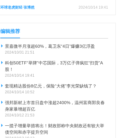
环球老虎财经 张博然
2024/10/14 19:41
编辑推荐
景嘉微半月涨超60%，葛卫东“4日”爆赚3亿浮盈
2024/10/31 21:51
科创50ETF“举牌”中芯国际，3万亿子弹疯狂“扫货”A
股！
2024/10/14 19:41
套现精达股份8亿元，保险“大佬”李光荣缺钱了？
2024/10/14 10:52
强邦新材上市首日盘中涨超2400%，温州富商郭良春
身家暴增超百亿
2024/10/12 21:53
一揽子增量举措将出！财政部称中央财政还有较大举
债空间和赤字提升空间