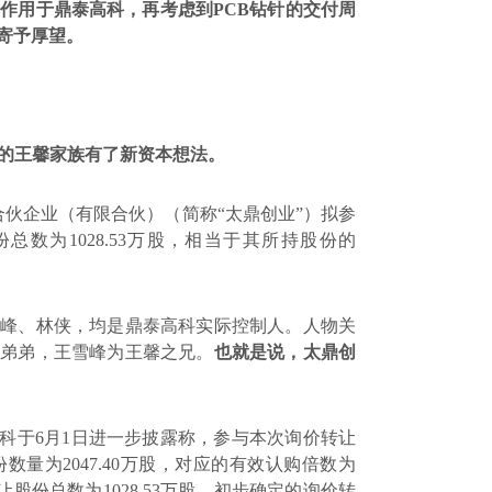
望作用于鼎泰高科，再考虑到
PCB
钻针的交付周
寄予厚望。
的王馨家族有了新资本想法。
伙企业（有限合伙）（简称“太鼎创业”）拟参
份总数为
1028.53
万股，相当于其所持股份的
雪峰、林侠，均是鼎泰高科实际控制人。人物关
的弟弟，王雪峰为王馨之兄。
也就是说，太鼎创
高科于
6
月
1
日进一步披露称，参与本次询价转让
份数量为
2047.40
万股，对应的有效认购倍数为
让股份总数为
1028.53
万股，初步确定的询价转