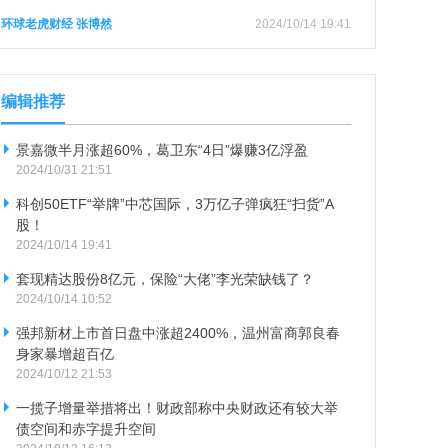
环球老虎财经 张博然
2024/10/14 19:41
编辑推荐
景嘉微半月涨超60%，葛卫东“4日”爆赚3亿浮盈
2024/10/31 21:51
科创50ETF“举牌”中芯国际，3万亿子弹疯狂“扫货”A
股！
2024/10/14 19:41
套现精达股份8亿元，保险“大佬”李光荣缺钱了？
2024/10/14 10:52
强邦新材上市首日盘中涨超2400%，温州富商郭良春
身家暴增超百亿
2024/10/12 21:53
一揽子增量举措将出！财政部称中央财政还有较大举
债空间和赤字提升空间