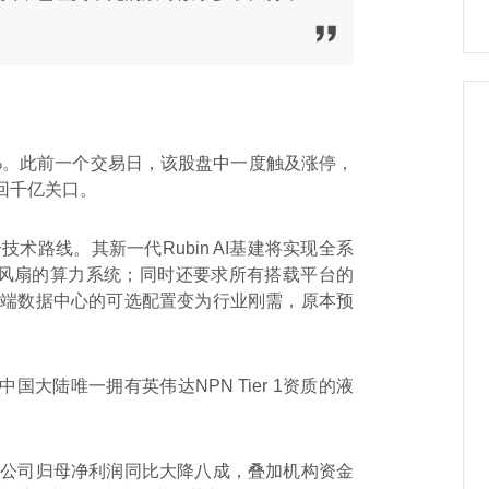
%
。此前一个交易日，该股盘中一度触及涨停，
回千亿关口。
冷技术路线。其新一代
Rubin AI
基建将实现全系
风扇的算力系统；同时还要求所有搭载平台的
高端数据中心的可选配置变为行业刚需，原本预
中国大陆唯一拥有英伟达
NPN Tier 1
资质的液
度公司归母净利润同比大降八成，叠加机构资金