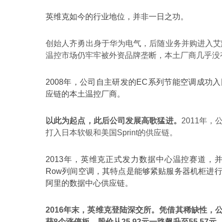
英维克如今的行业地位，并非一日之功。
创始人齐勇出身于华为电气，后随业务并购进入艾
温控市场仍牢牢被外资品牌垄断，本土厂商几乎没
2008
年，公司自主研发的
EC
系列节能空调成功入
应链的本土温控厂商。
以此为起点，此后公司发展高歌猛进。
2011
年，
打入日本软银和美国
Sprint
的供应链。
2013
年，英维克正式发力数据中心温控赛道，
Row
列间空调，其特点是能够紧贴服务器机柜进
阿里的数据中心供应链。
2016
年末，英维克登陆深交所。凭借其稀缺性，
获
8
个涨停板，股价从
25.92
元一路飙升至
55.57
元