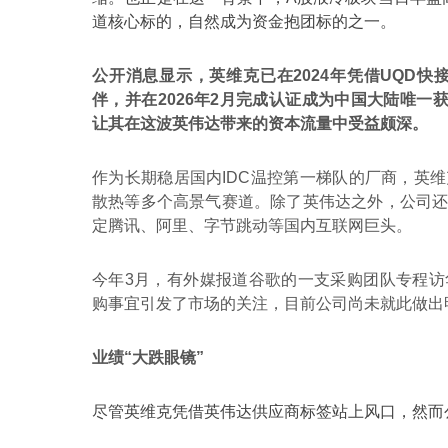
道核心标的，自然成为资金抱团标的之一。
公开消息显示，英维克已在
2024
年凭借
UQD
快
伴，并在
2026
年
2
月完成认证成为中国大陆唯一
让其在这波英伟达带来的资本流量中受益颇深。
作为长期稳居国内
IDC
温控第一梯队的厂商，英维
散热等多个高景气赛道。除了英伟达之外，公司
定腾讯、阿里、字节跳动等国内互联网巨头。
今年
3
月，有外媒报道谷歌的一支采购团队专程访
购事宜引发了市场的关注，目前公司尚未就此做出
业绩“大跌眼镜”
尽管英维克凭借英伟达供应商标签站上风口，然而