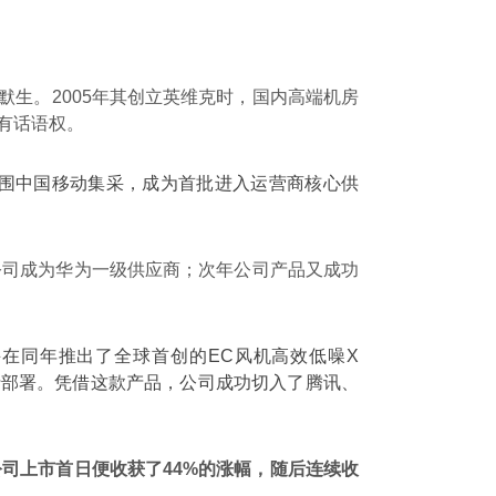
默生。
2005
年其创立英维克时，国内高端机房
有话语权。
围中国移动集采，成为首批进入运营商核心供
公司成为华为一级供应商；次年公司产品又成功
并在同年推出了全球首创的
EC
风机高效低噪
X
行部署。凭借这款产品，公司成功切入了腾讯、
公司上市首日便收获了
44%
的涨幅，随后连续收
。